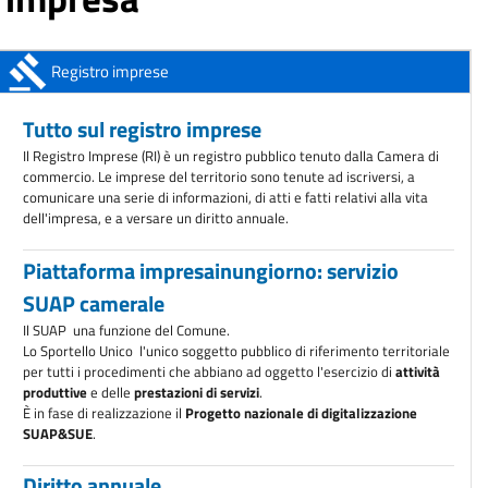
AVVISO ALL'UTENZA: Chiusura sportelli della sede di Conegliano
Dal 1°
aprile 2026
ANAC: obbligo di registrazione degli operatori economici
Registro imprese
A partire dal 1°
ottobre 2025
Tutto sul registro imprese
Il Registro Imprese (RI) è un registro pubblico tenuto dalla Camera di
commercio. Le imprese del territorio sono tenute ad iscriversi, a
comunicare una serie di informazioni, di atti e fatti relativi alla vita
dell'impresa, e a versare un diritto annuale.
Piattaforma impresainungiorno: servizio
SUAP camerale
Il SUAP  una funzione del Comune.
Lo Sportello Unico  l'unico soggetto pubblico di riferimento territoriale
per tutti i procedimenti che abbiano ad oggetto l'esercizio di
attività
produttive
e delle
prestazioni di servizi
.
È in fase di realizzazione il
Progetto nazionale di digitalizzazione
SUAP&SUE
.
Diritto annuale