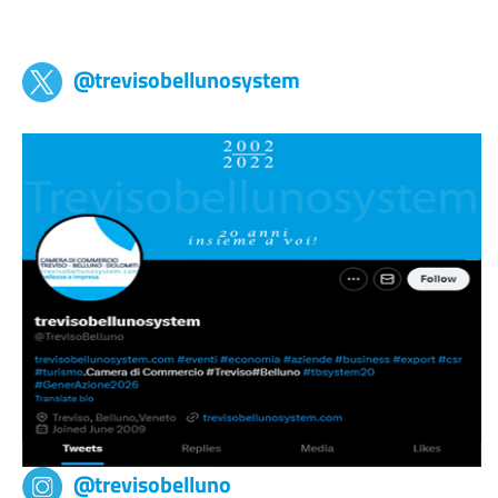
Trevisobellunosystem
@trevisobellunosystem
@trevisobelluno