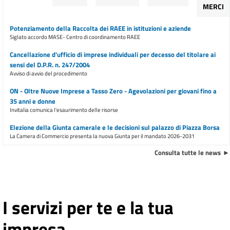
MERCI
Potenziamento della Raccolta dei RAEE in istituzioni e aziende
Siglato accordo MASE- Centro di coordinamento RAEE
Cancellazione d'ufficio di imprese individuali per decesso del titolare ai
sensi del D.P.R. n. 247/2004
Avviso di avvio del procedimento
ON - Oltre Nuove Imprese a Tasso Zero - Agevolazioni per giovani fino a
35 anni e donne
Invitalia comunica l'esaurimento delle risorse
Elezione della Giunta camerale e le decisioni sul palazzo di Piazza Borsa
La Camera di Commercio presenta la nuova Giunta per il mandato 2026-2031
Consulta tutte le news
Concessione sale camerali
Sospensione della concessione
E inoltre ...
I servizi per te e la tua
Ulteriore trasferimento di sportelli dalla sede di piazza Borsa dal 9
marzo 2026
Avviso all'utenza
impresa