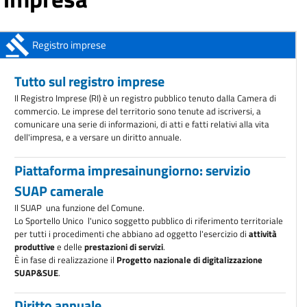
AVVISO ALL'UTENZA: Chiusura sportelli della sede di Conegliano
Dal 1°
aprile 2026
ANAC: obbligo di registrazione degli operatori economici
Registro imprese
A partire dal 1°
ottobre 2025
Tutto sul registro imprese
Il Registro Imprese (RI) è un registro pubblico tenuto dalla Camera di
commercio. Le imprese del territorio sono tenute ad iscriversi, a
comunicare una serie di informazioni, di atti e fatti relativi alla vita
dell'impresa, e a versare un diritto annuale.
Piattaforma impresainungiorno: servizio
SUAP camerale
Il SUAP  una funzione del Comune.
Lo Sportello Unico  l'unico soggetto pubblico di riferimento territoriale
per tutti i procedimenti che abbiano ad oggetto l'esercizio di
attività
produttive
e delle
prestazioni di servizi
.
È in fase di realizzazione il
Progetto nazionale di digitalizzazione
SUAP&SUE
.
Diritto annuale