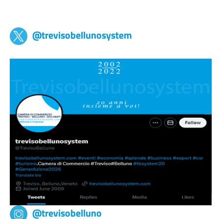
Trevisobellunosystem
@trevisobellunosystem
@trevisobelluno