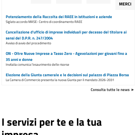
MERCI
Potenziamento della Raccolta dei RAEE in istituzioni e aziende
Siglato accordo MASE- Centro di coordinamento RAEE
Cancellazione d'ufficio di imprese individuali per decesso del titolare ai
sensi del D.P.R. n. 247/2004
Avviso di avvio del procedimento
ON - Oltre Nuove Imprese a Tasso Zero - Agevolazioni per giovani fino a
35 anni e donne
Invitalia comunica l'esaurimento delle risorse
Elezione della Giunta camerale e le decisioni sul palazzo di Piazza Borsa
La Camera di Commercio presenta la nuova Giunta per il mandato 2026-2031
Consulta tutte le news
Concessione sale camerali
Sospensione della concessione
E inoltre ...
I servizi per te e la tua
Ulteriore trasferimento di sportelli dalla sede di piazza Borsa dal 9
marzo 2026
Avviso all'utenza
impresa