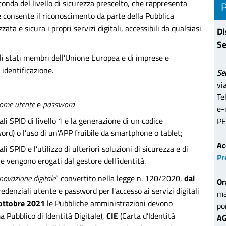
conda del livello di sicurezza prescelto, che rappresenta
ne consente il riconoscimento da parte della Pubblica
a e sicura i propri servizi digitali, accessibili da qualsiasi
Di
Se
li stati membri dell’Unione Europea e di imprese e
identificazione.
Se
vi
Te
ome utente
e
password
e-
ali SPID di livello 1 e la generazione di un codice
PE
d) o l’uso di un’APP fruibile da smartphone o tablet;
Ac
i SPID e l’utilizzo di ulteriori soluzioni di sicurezza e di
Pr
che vengono erogati dal gestore dell’identità.
novazione digitale
” convertito nella legge n. 120/2020,
dal
Or
edenziali utente e password per l'accesso ai servizi digitali
ma
 ottobre 2021
le Pubbliche amministrazioni devono
po
 Pubblico di Identità Digitale),
CIE
(Carta d’Identità
AG