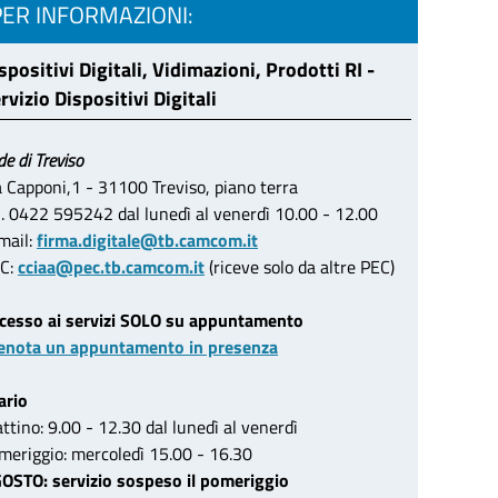
PER INFORMAZIONI:
spositivi Digitali, Vidimazioni, Prodotti RI -
rvizio Dispositivi Digitali
de di Treviso
a Capponi,1 - 31100 Treviso, piano terra
l. 0422 595242 dal lunedì al venerdì 10.00 - 12.00
mail:
firma.digitale@tb.camcom.it
C:
cciaa@pec.tb.camcom.it
(riceve solo da altre PEC)
cesso ai servizi SOLO su appuntamento
enota un appuntamento in presenza
ario
ttino: 9.00 - 12.30 dal lunedì al venerdì
meriggio: mercoledì 15.00 - 16.30
OSTO: servizio sospeso il pomeriggio