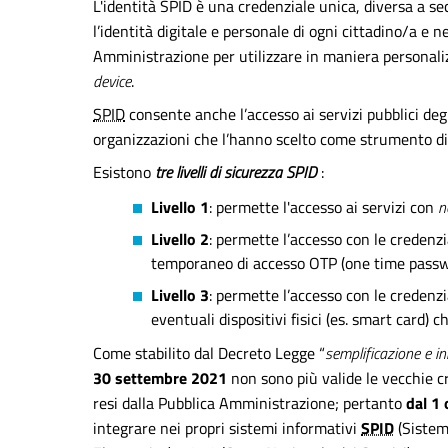
L'identità SPID è una credenziale unica, diversa a se
l’identità digitale e personale di ogni cittadino/a e 
Amministrazione per utilizzare in maniera personalizzat
device
.
SPID
consente anche l’accesso ai servizi pubblici deg
organizzazioni che l’hanno scelto come strumento di 
Esistono
tre livelli di sicurezza SPID
:
Livello 1
: permette l'accesso ai servizi con
n
Livello 2
: permette l’accesso con le credenzi
temporaneo di accesso OTP (one time passwor
Livello 3
: permette l’accesso con le credenzial
eventuali dispositivi fisici (es. smart card) 
Come stabilito dal Decreto Legge “
semplificazione e in
30 settembre 2021
non sono più valide le vecchie cr
resi dalla Pubblica Amministrazione; pertanto
dal 1
integrare nei propri sistemi informativi
SPID
(Sistema