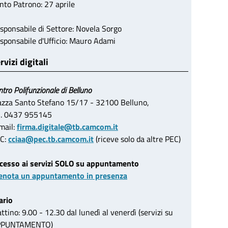
nto Patrono: 27 aprile
sponsabile di Settore: Novela Sorgo
sponsabile d'Ufficio: Mauro Adami
rvizi digitali
ntro Polifunzionale di Belluno
azza Santo Stefano 15/17 - 32100 Belluno,
l. 0437 955145
mail:
firma.digitale@tb.camcom.it
C:
cciaa@pec.tb.camcom.it
(riceve solo da altre PEC)
cesso ai servizi SOLO su appuntamento
enota un appuntamento in presenza
ario
ttino: 9.00 - 12.30 dal lunedì al venerdì (servizi su
PPUNTAMENTO)