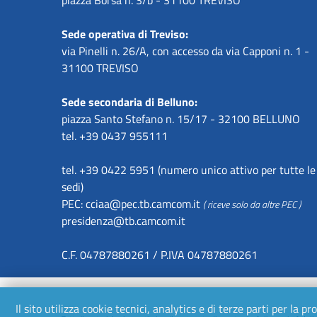
Sede operativa di Treviso:
via Pinelli n. 26/A, con accesso da via Capponi n. 1 -
31100 TREVISO
Sede secondaria di Belluno:
piazza Santo Stefano n. 15/17 - 32100 BELLUNO
tel. +39 0437 955111
tel. +39 0422 5951 (numero unico attivo per tutte le
sedi)
PEC:
cciaa@pec.tb.camcom.it
( riceve solo da altre PEC )
presidenza@tb.camcom.it
C.F. 04787880261 / P.IVA 04787880261
Il sito utilizza cookie tecnici, analytics e di terze parti per la