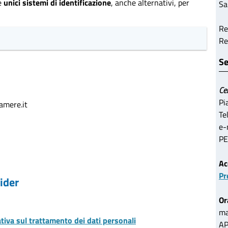
e
unici sistemi di identificazione
, anche alternativi, per
Sa
Re
Re
Se
Ce
Pi
camere.it
Te
e-
PE
Ac
Pr
vider
Or
ma
tiva sul trattamento dei dati personali
A