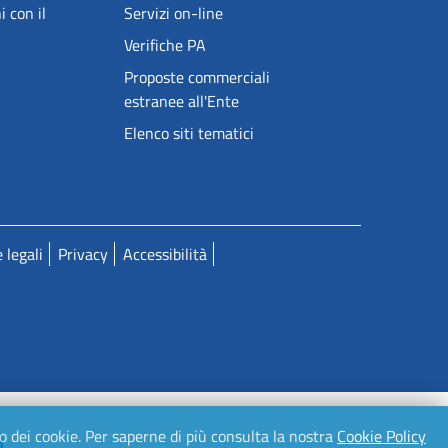
i con il
Servizi on-line
Verifiche PA
Proposte commerciali
estranee all'Ente
Elenco siti tematici
 legali
Privacy
Accessibilità
zzo dei cookie. Per saperne di più consulta la nostra
Cookie Policy