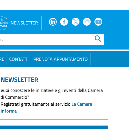
Facebook
Facebook
Twitter
Instagram
Youtube
NEWSLETTER
search
RE
CONTATTI
PRENOTA APPUNTAMENTO
NEWSLETTER
Vuoi conoscere le iniziative e gli eventi della Camera
di Commercio?
Registrati gratuitamente al servizio
La Camera
Informa