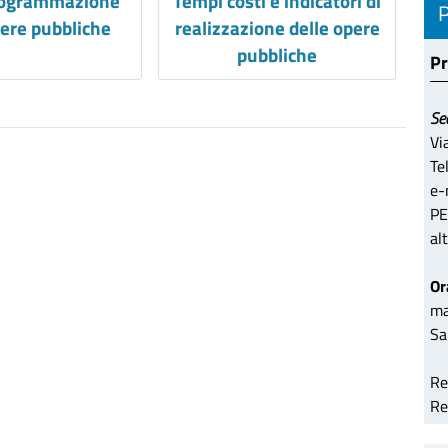
programmazione
Tempi costi e indicatori di
pere pubbliche
realizzazione delle opere
pubbliche
Pr
Se
Vi
Te
e-
PE
al
Or
ma
Sa
Re
Re