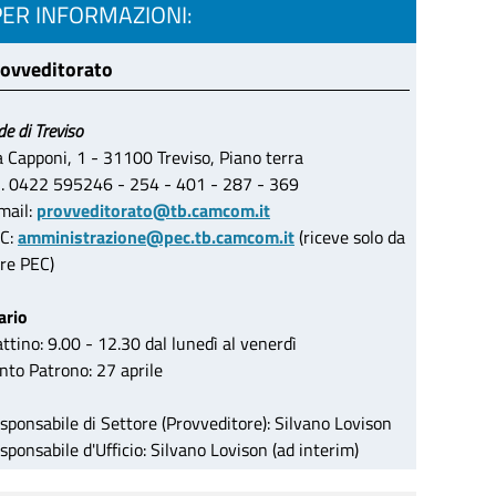
PER INFORMAZIONI:
ovveditorato
de di Treviso
a Capponi, 1 - 31100 Treviso, Piano terra
l. 0422 595246 - 254 - 401 - 287 - 369
mail:
provveditorato@tb.camcom.it
C:
amministrazione@pec.tb.camcom.it
(riceve solo da
tre PEC)
ario
ttino: 9.00 - 12.30 dal lunedì al venerdì
nto Patrono: 27 aprile
sponsabile di Settore (Provveditore): Silvano Lovison
sponsabile d'Ufficio: Silvano Lovison (ad interim)