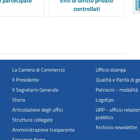
à partecipate
Enti di diritto privato
controllati
La Camera di Commercio
Ufficio stampa
Il Presidente
Qualità e Parità di g
Il Segretario Generale
Patrocini - modalità
Storia
Logotipo
Articolazione degli uffici
URP - ufficio relazion
pubblico
Strutture collegate
Archivio newsletter
Amministrazione trasparente
Specimen firme