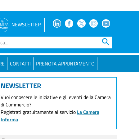
Facebook
Facebook
Twitter
Instagram
Youtube
NEWSLETTER
search
RE
CONTATTI
PRENOTA APPUNTAMENTO
NEWSLETTER
Vuoi conoscere le iniziative e gli eventi della Camera
di Commercio?
Registrati gratuitamente al servizio
La Camera
Informa