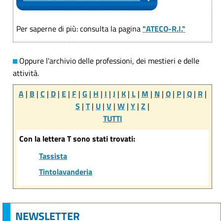
Per saperne di più: consulta la pagina
"ATECO-R.I."
Oppure l'archivio delle professioni, dei mestieri e delle
attività.
A
|
B
|
C
|
D
|
E
|
F
|
G
|
H
|
I
|
J
|
K
|
L
|
M
|
N
|
O
|
P
|
Q
|
R
|
S
|
T
|
U
|
V
|
W
|
Y
|
Z
|
TUTTI
Con la lettera T sono stati trovati:
Tassista
Tintolavanderia
NEWSLETTER