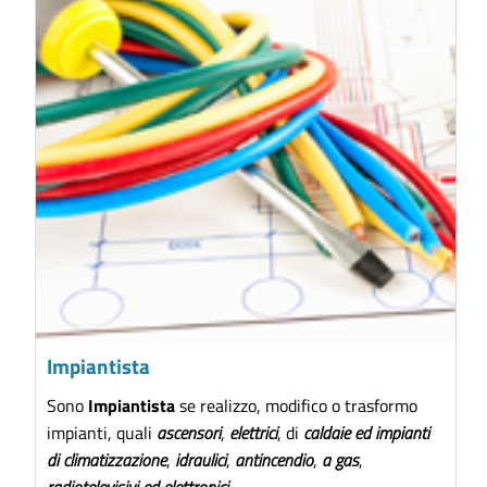
Impiantista
Sono
Impiantista
se realizzo, modifico o trasformo
impianti, quali
ascensori
,
elettrici
, di
caldaie ed impianti
di climatizzazione
,
idraulici
,
antincendio
,
a gas
,
radiotelevisivi ed elettronici