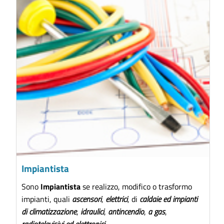
Impiantista
Sono
Impiantista
se realizzo, modifico o trasformo
impianti, quali
ascensori
,
elettrici
, di
caldaie ed impianti
di climatizzazione
,
idraulici
,
antincendio
,
a gas
,
radiotelevisivi ed elettronici