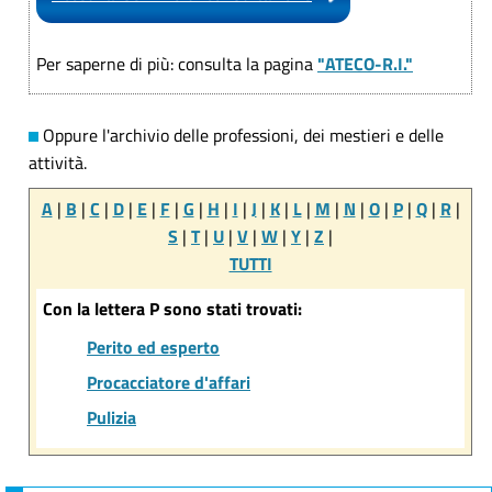
Per saperne di più: consulta la pagina
"ATECO-R.I."
Oppure l'archivio delle professioni, dei mestieri e delle
attività.
A
|
B
|
C
|
D
|
E
|
F
|
G
|
H
|
I
|
J
|
K
|
L
|
M
|
N
|
O
|
P
|
Q
|
R
|
S
|
T
|
U
|
V
|
W
|
Y
|
Z
|
TUTTI
Con la lettera P sono stati trovati:
Perito ed esperto
Procacciatore d'affari
Pulizia