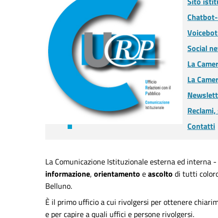
Sito isti
Chatbot-
Voicebot
Social n
La Camer
La Camer
Newslett
Reclami,
Contatti
La Comunicazione Istituzionale esterna ed interna - U
informazione
,
orientamento
e
ascolto
di tutti colo
Belluno.
È il primo ufficio a cui rivolgersi per ottenere chiar
e per capire a quali uffici e persone rivolgersi.