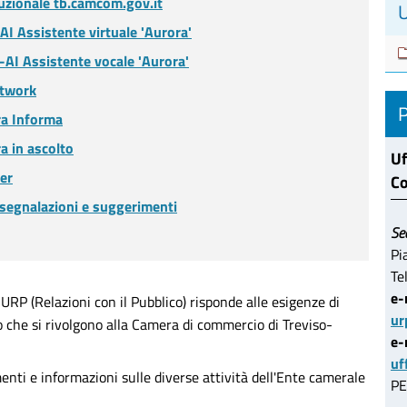
tuzionale tb.camcom.gov.it
AI Assistente virtuale 'Aurora'
-AI Assistente vocale 'Aurora'
etwork
a Informa
a in ascolto
Uf
er
Co
 segnalazioni e suggerimenti
Se
Pi
Te
e-
RP (Relazioni con il Pubblico) risponde alle esigenze di
ur
ro che si rivolgono alla Camera di commercio di Treviso-
e-
uf
imenti e informazioni sulle diverse attività dell'Ente camerale
PE