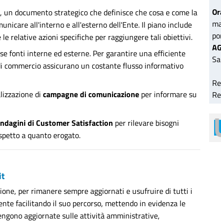
Or
, un documento strategico che definisce che cosa e come la
ma
icare all'interno e all'esterno dell'Ente. Il piano include
po
e le relative azioni specifiche per raggiungere tali obiettivi.
AG
erse fonti interne ed esterne. Per garantire una efficiente
Sa
 di commercio assicurano un costante flusso informativo
Re
alizzazione di
campagne di comunicazione
per informare su
Re
indagini di Customer Satisfaction
per rilevare bisogni
rispetto a quanto erogato.
it
zione, per rimanere sempre aggiornati e usufruire di tutti i
tente facilitando il suo percorso, mettendo in evidenza le
vengono aggiornate sulle attività amministrative,