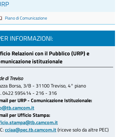
URP
Piano di Comunicazione
PER INFORMAZIONI:
ficio Relazioni con il Pubblico (URP) e
municazione istituzionale
de di Treviso
azza Borsa, 3/B - 31100 Treviso, 4° piano
l. 0422 595414 - 216 - 316
mail per URP - Comunicazione Istituzionale:
p@tb.camcom.it
mail per Ufficio Stampa:
ficio.stampa@tb.camcom.it
C:
cciaa@pec.tb.camcom.it
(riceve solo da altre PEC)