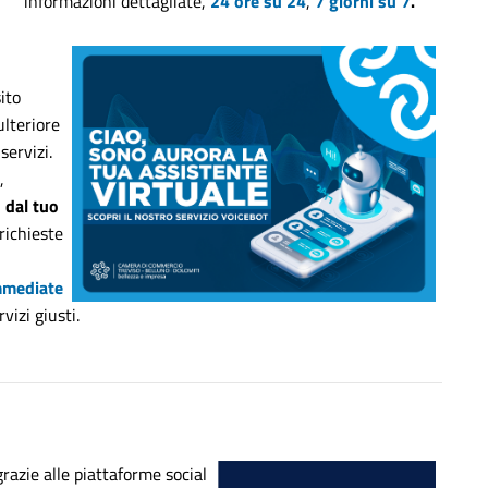
informazioni dettagliate,
24 ore su 24
,
7 giorni su 7
.
ito
lteriore
servizi.
,
,
dal tuo
 richieste
mmediate
vizi giusti.
razie alle piattaforme social