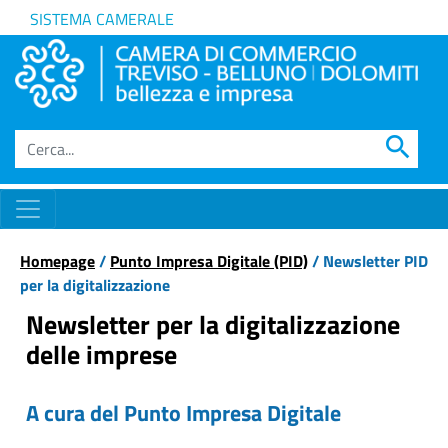
SISTEMA CAMERALE
search
Homepage
/
Punto Impresa Digitale (PID)
/ Newsletter PID
per la digitalizzazione
Newsletter per la digitalizzazione
delle imprese
A cura del Punto Impresa Digitale