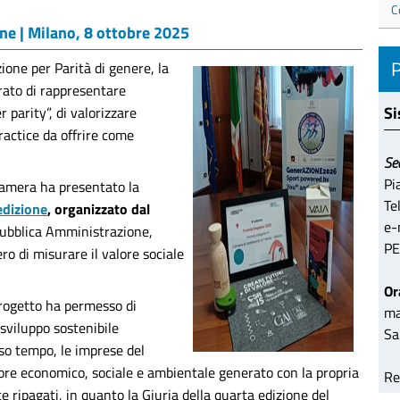
C
ne | Milano, 8 ottobre 2025
ione per Parità di genere, la
rato di rappresentare
Si
 parity”, di valorizzare
practice da offrire come
Se
Pi
Camera ha presentato la
Te
dizione
, organizzato dal
e-
ubblica Amministrazione,
PE
ro di misurare il valore sociale
Or
Progetto ha permesso di
ma
 sviluppo sostenibile
Sa
sso tempo, le imprese del
valore economico, sociale e ambientale generato con la propria
Re
te ripagati, in quanto la Giuria della quarta edizione del