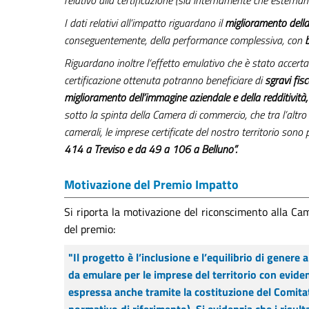
relativo alla certificazione (sia internamente che esterna
I dati relativi all’impatto riguardano il
miglioramento della
conseguentemente, della performance complessiva, con
b
Riguardano inoltre l‘effetto emulativo che è stato accertat
certificazione ottenuta potranno beneficiare di
sgravi fis
miglioramento dell’immagine aziendale e della redditività,
sotto la spinta della Camera di commercio, che tra l’altro
camerali, le imprese certificate del nostro territorio sono 
414 a Treviso e da 49 a 106 a Belluno”.
Motivazione del Premio Impatto
Si riporta la motivazione del riconscimento alla 
del premio:
"Il progetto è l’inclusione e l’equilibrio di gener
da emulare per le imprese del territorio con eviden
espressa anche tramite la costituzione del Comitat