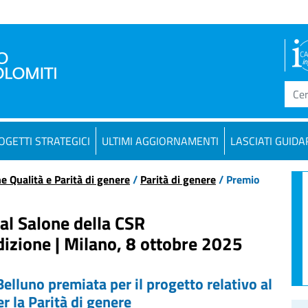
OGETTI STRATEGICI
ULTIMI AGGIORNAMENTI
LASCIATI GUIDA
ne Qualità e Parità di genere
/
Parità di genere
/ Premio
al Salone della CSR
dizione | Milano, 8 ottobre 2025
elluno premiata per il progetto relativo al
r la Parità di genere