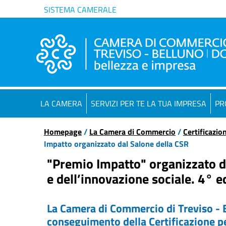
SISTEMA CAMERALE
LA CAMERA
SERVIZI PER TE LA TUA IMPRESA
PR
Homepage
/
La Camera di Commercio
/
Certificazio
Impatto organizzato dal Salone della CSR
"Premio Impatto" organizzato d
e dell’innovazione sociale. 4° e
La Camera di Commercio di Treviso - B
conseguimento della Certificazione pe