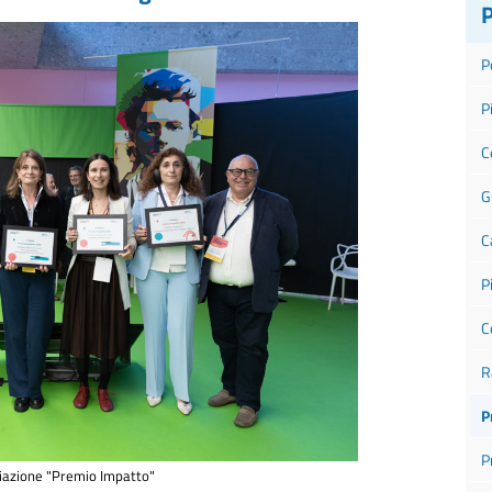
P
P
C
G
C
P
C
R
P
P
iazione "Premio Impatto"