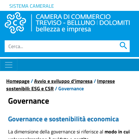
SISTEMA CAMERALE
search
Homepage
/
Avvio e sviluppo d'impresa
/
Imprese
sostenibili: ESG e CSR
/ Governance
Governance
Governance e sostenibilità economica
La dimensione della governance si riferisce al
modo in cui