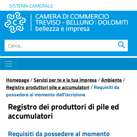
SISTEMA CAMERALE
search
Homepage
/
Servizi per te e la tua impresa
/
Ambiente
/
Registro produttori pile e accumulatori
/ Requisiti da
possedere al momento dell'iscrizione
Registro dei produttori di pile ed
accumulatori
Requisiti da possedere al momento