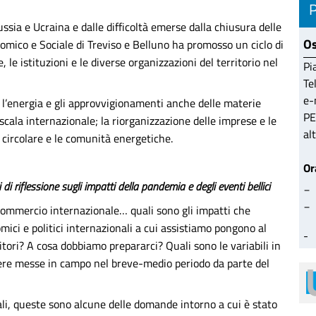
ssia e Ucraina e dalle difficoltà emerse dalla chiusura delle
Os
omico e Sociale di Treviso e Belluno ha promosso un ciclo di
e, le istituzioni e le diverse organizzazioni del territorio nel
Pi
Tel
e-
o l’energia e gli approvvigionamenti anche delle materie
PE
scala internazionale; la riorganizzazione delle imprese e le
al
circolare e le comunità energetiche.
Or
_
i riflessione sugli impatti della pandemia e degli eventi bellici
_
 commercio internazionale… quali sono gli impatti che
mici e politici internazionali a cui assistiamo pongono al
-
itori? A cosa dobbiamo prepararci? Quali sono le variabili in
sere messe in campo nel breve-medio periodo da parte del
iali, queste sono alcune delle domande intorno a cui è stato