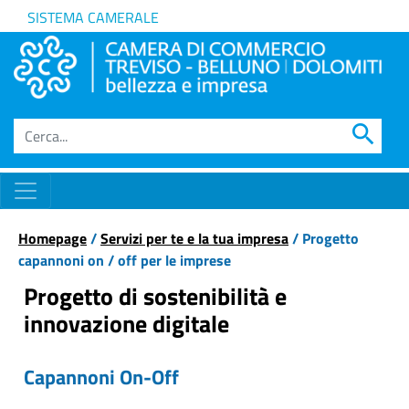
SISTEMA CAMERALE
search
Homepage
/
Servizi per te e la tua impresa
/ Progetto
capannoni on / off per le imprese
Progetto di sostenibilità e
innovazione digitale
Capannoni On-Off