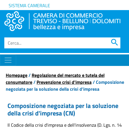
SISTEMA CAMERALE
search
Homepage
/
Regolazione del mercato e tutela del
consumatore
/
Prevenzione crisi d'impresa
/ Composizione
negoziata per la soluzione della crisi d'impresa
Composizione negoziata per la soluzione
della crisi d'impresa (CN)
Il Codice della crisi d'impresa e dell'insolvenza (D. Lgs. n. 14