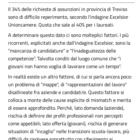
Il 34% delle richieste di assunzioni in provincia di Treviso
sono di difficile reperimento, secondo l'indagine Excelsior
Unioncamere. Quota che sale al 40% per i laureati.
A determinare questo dato ci sono molteplici fattori. I più
ricorrenti, esplicitati anche dall’indagine Excelsior, sono la
"mancanza di candidature" e "l'inadeguatezza delle
competenze". Talvolta conditi dal luogo comune che "i
giovani non hanno voglia di lavorare come un tempo".
In realtà esiste un altro fattore, di cui si parla ancora poco:
un problema di "mappe", di "rappresentazioni del lavoro"
disallineate fra aziende e candidati/e. Questo fattore si
colloca a monte delle cause esplicite di mismatch e merita
di essere approfondito. Perché, lato domanda (aziende),
rischia di definire dei profili professionali non percepiti
come appetibili; lato offerta (giovani), rischia di generare
situazioni di “incaglio” nelle transizioni scuola-lavoro, più
difficili da risolvere soprattutto con riferimento ai