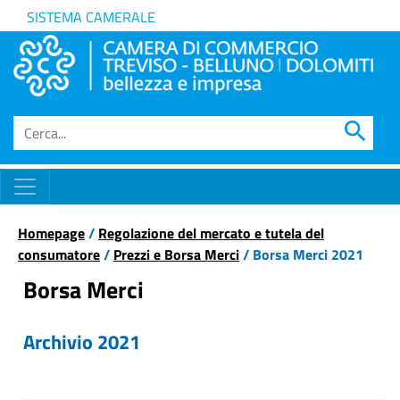
SISTEMA CAMERALE
search
Homepage
/
Regolazione del mercato e tutela del
consumatore
/
Prezzi e Borsa Merci
/ Borsa Merci 2021
Borsa Merci
Archivio 2021