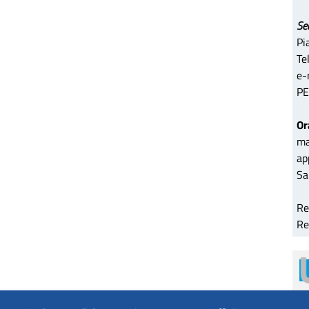
Se
Pi
Te
e-
PE
Or
ma
ap
Sa
Re
Re