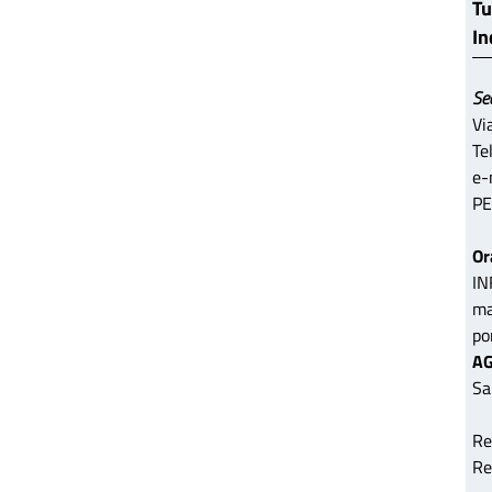
Tu
In
Se
Vi
Te
e-
PE
Or
IN
ma
po
AG
Sa
Re
Re