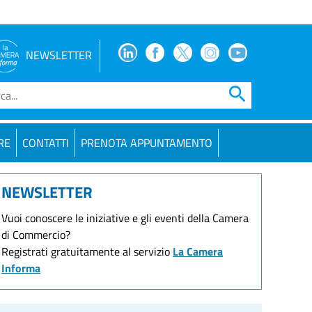
Facebook
Facebook
Twitter
Instagram
Youtube
NEWSLETTER
search
RE
CONTATTI
PRENOTA APPUNTAMENTO
NEWSLETTER
Vuoi conoscere le iniziative e gli eventi della Camera
di Commercio?
Registrati gratuitamente al servizio
La Camera
Informa