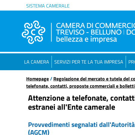
SISTEMA CAMERALE
LA CAMERA
SERVIZI PER TE LA TUA IMPRESA
PR
Homepage
/
Regolazione del mercato e tutela del 
telefonate, contatti, proposte commerciali e bolletti
Attenzione a telefonate, contatt
estranei all'Ente camerale
Provvedimenti segnalati dall'
Autorità
(
AGCM
)