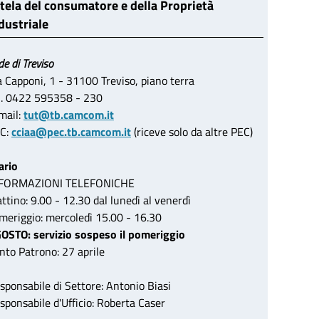
tela del consumatore e della Proprietà
dustriale
de di Treviso
a Capponi, 1 - 31100 Treviso, piano terra
l. 0422 595358 - 230
mail:
tut@tb.camcom.it
C:
cciaa@pec.tb.camcom.it
(riceve solo da altre PEC)
ario
FORMAZIONI TELEFONICHE
ttino: 9.00 - 12.30 dal lunedì al venerdì
meriggio: mercoledì 15.00 - 16.30
OSTO: servizio sospeso il pomeriggio
nto Patrono: 27 aprile
sponsabile di Settore: Antonio Biasi
sponsabile d'Ufficio: Roberta Caser