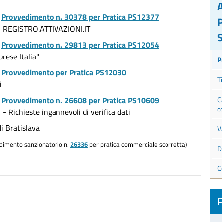
-
Provvedimento n. 30378 per Pratica PS12377
AA - REGISTRO.ATTIVAZIONI.IT
-
Provvedimento n. 29813 per Pratica PS12054
rese Italia"
P
-
Provvedimento per Pratica PS12030
T
i
-
Provvedimento n. 26608 per Pratica PS10609
C
c
ichieste ingannevoli di verifica dati
 Bratislava
V
dimento sanzionatorio n.
26336
per pratica commerciale scorretta)
D
C