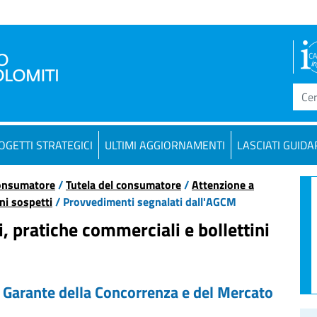
OGETTI STRATEGICI
ULTIMI AGGIORNAMENTI
LASCIATI GUIDA
consumatore
/
Tutela del consumatore
/
Attenzione a
ni sospetti
/ Provvedimenti segnalati dall'AGCM
i, pratiche commerciali e bollettini
 Garante della Concorrenza e del Mercato