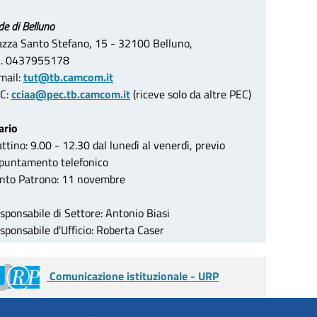
de di Belluno
azza Santo Stefano, 15 - 32100 Belluno,
l. 0437955178
mail:
tut@tb.camcom.it
C:
cciaa@pec.tb.camcom.it
(riceve solo da altre PEC)
ario
ttino: 9.00 - 12.30 dal lunedì al venerdì, previo
puntamento telefonico
nto Patrono: 11 novembre
sponsabile di Settore: Antonio Biasi
sponsabile d'Ufficio: Roberta Caser
Comunicazione istituzionale - URP