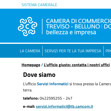
SISTEMA CAMERALE
LA CAMERA
SERVIZI PER TE LA TUA IMPRESA
PR
Homepage
/
L'ufficio giusto: contatta i nostri uffici
Dove siamo
L'ufficio
Servizi Informatici
si trova presso la Camer
terra.
telefono:
0422595255 - 247
e-mail:
servizi.informatici@tb.camcom.it