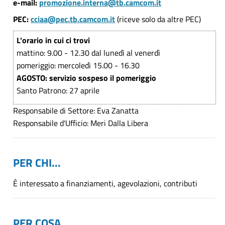
e-mail:
promozione.interna@tb.camcom.it
PEC:
cciaa@pec.tb.camcom.it
(riceve solo da altre PEC)
L'orario in cui ci trovi
mattino: 9.00 - 12.30 dal lunedì al venerdì
pomeriggio: mercoledì 15.00 - 16.30
AGOSTO: servizio sospeso il pomeriggio
Santo Patrono: 27 aprile
Responsabile di Settore: Eva Zanatta
Responsabile d'Ufficio: Meri Dalla Libera
PER CHI...
È interessato a finanziamenti, agevolazioni, contributi
PER COSA...