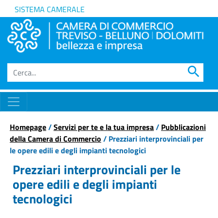
SISTEMA CAMERALE
search
Homepage
/
Servizi per te e la tua impresa
/
Pubblicazioni
della Camera di Commercio
/ Prezziari interprovinciali per
le opere edili e degli impianti tecnologici
Prezziari interprovinciali per le
opere edili e degli impianti
tecnologici