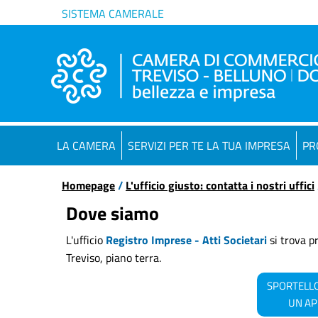
SISTEMA CAMERALE
LA CAMERA
SERVIZI PER TE LA TUA IMPRESA
PR
Homepage
/
L'ufficio giusto: contatta i nostri uffici
Dove siamo
L'ufficio
Registro Imprese - Atti Societari
si trova p
Treviso, piano terra.
SPORTELLO
UN A