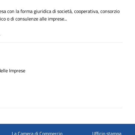
esa con la forma giuridica di società, cooperativa, consorzio
co o di consulenze alle imprese...
.
delle Imprese
La Camera di Commercio
Ufficio stampa