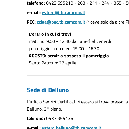
telefono:
0422 595210 - 263 - 211 - 244 - 365 - 504
e-mail:
estero@tb.camcom.it
PEC:
cciaa@pec.tb.camcom.it
(riceve solo da altre P
L'orario in cui ci trovi
mattino: 9.00 - 12.30 dal lunedì al venerdì
pomeriggio: mercoledì 15.00 - 16.30
AGOSTO: servizio sospeso il pomeriggio
Santo Patrono: 27 aprile
Sede di Belluno
L'ufficio Servizi Certificativi estero si trova press
Belluno, 2° piano.
telefono:
0437 955136
e-mail:
estero.belluno@tb.camcom.it