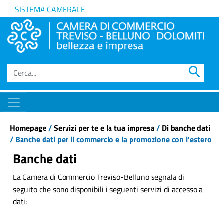
SISTEMA CAMERALE
search
Homepage
/
Servizi per te e la tua impresa
/
Di banche dati
/ Banche dati per il commercio e la promozione con l'estero
Banche dati
La Camera di Commercio Treviso-Belluno segnala di
seguito che sono disponibili i seguenti servizi di accesso a
dati: