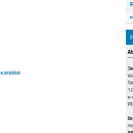
P
Ab
Se
 e preziosi
Vi
Te
12
e-
PE
Or
ma
AP