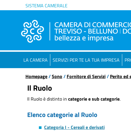
SISTEMA CAMERALE
LA CAMERA
SERVIZI PER TE LA TUA IMPRESA
PR
Homepage
/
Sono
/
Fornitore di Servizi
/
Perito ed 
Il Ruolo
Il Ruolo è distinto in
categorie e sub categorie
.
Elenco categorie al Ruolo
Categoria I - Cereali e derivati