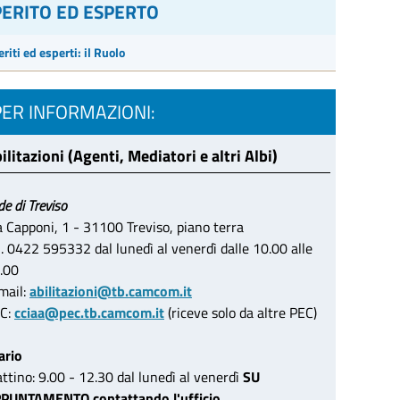
PERITO ED ESPERTO
eriti ed esperti: il Ruolo
PER INFORMAZIONI:
ilitazioni (Agenti, Mediatori e altri Albi)
de di Treviso
a Capponi, 1 - 31100 Treviso, piano terra
l. 0422 595332 dal lunedì al venerdì dalle 10.00 alle
.00
mail:
abilitazioni@tb.camcom.it
C:
cciaa@pec.tb.camcom.it
(riceve solo da altre PEC)
ario
ttino: 9.00 - 12.30 dal lunedì al venerdì
SU
PUNTAMENTO contattando l'ufficio