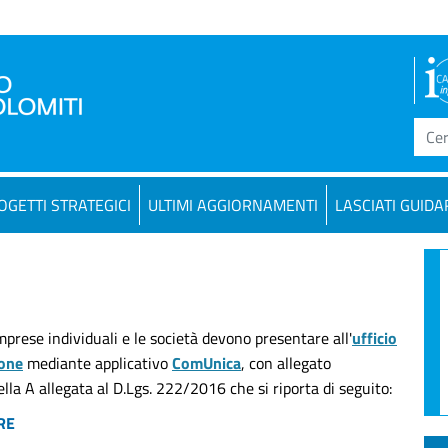
OGETTI STRATEGICI
ULTIMI AGGIORNAMENTI
LASCIATI GUIDA
 imprese individuali e le società devono presentare all'
ufficio
ione
mediante applicativo
ComUnica
, con allegato
la A allegata al D.Lgs. 222/2016 che si riporta di seguito:
RE