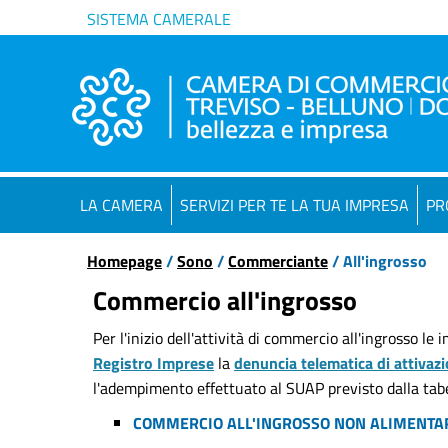
SISTEMA CAMERALE
LA CAMERA
SERVIZI PER TE LA TUA IMPRESA
PR
Homepage
/
Sono
/
Commerciante
/ All'ingrosso
Commercio all'ingrosso
Per l'inizio dell'attività di commercio all'ingrosso le
Registro Imprese
la
denuncia telematica di attivaz
l'adempimento effettuato al SUAP previsto dalla tabel
COMMERCIO ALL'INGROSSO NON ALIMENTA