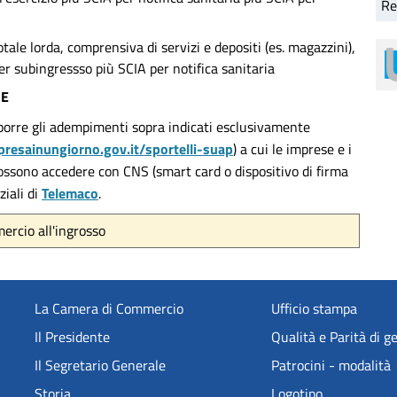
Re
tale lorda, comprensiva di servizi e depositi (es. magazzini),
r subingressso più SCIA per notifica sanitaria
NE
sporre gli adempimenti sopra indicati esclusivamente
resainungiorno.gov.it/sportelli-suap
) a cui le imprese e i
 possono accedere con CNS (smart card o dispositivo di firma
ziali di
Telemaco
.
mercio all'ingrosso
La Camera di Commercio
Ufficio stampa
Il Presidente
Qualità e Parità di g
Il Segretario Generale
Patrocini - modalità
Storia
Logotipo