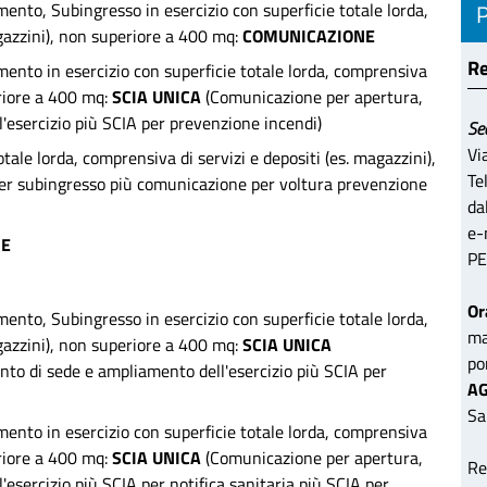
ento, Subingresso in esercizio con superficie totale lorda,
agazzini), non superiore a 400 mq:
COMUNICAZIONE
Re
ento in esercizio con superficie totale lorda, comprensiva
eriore a 400 mq:
SCIA UNICA
(Comunicazione per apertura,
'esercizio più SCIA per prevenzione incendi)
Se
Vi
tale lorda, comprensiva di servizi e depositi (es. magazzini),
Te
er subingresso più comunicazione per voltura prevenzione
da
e-
NE
PE
Or
ento, Subingresso in esercizio con superficie totale lorda,
ma
agazzini), non superiore a 400 mq:
SCIA UNICA
po
to di sede e ampliamento dell'esercizio più SCIA per
AG
Sa
ento in esercizio con superficie totale lorda, comprensiva
eriore a 400 mq:
SCIA UNICA
(Comunicazione per apertura,
Re
esercizio più SCIA per notifica sanitaria più SCIA per