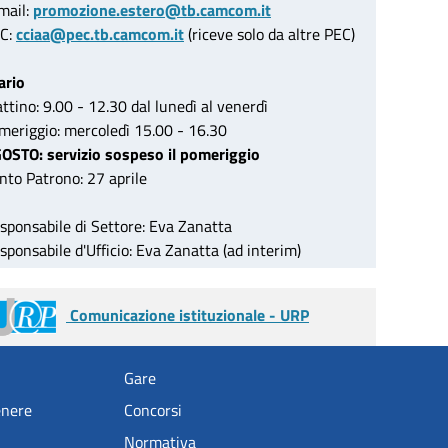
mail:
promozione.estero@tb.camcom.it
C:
cciaa@pec.tb.camcom.it
(riceve solo da altre PEC)
ario
ttino: 9.00 - 12.30 dal lunedì al venerdì
meriggio: mercoledì 15.00 - 16.30
OSTO: servizio sospeso il pomeriggio
nto Patrono: 27 aprile
sponsabile di Settore: Eva Zanatta
sponsabile d'Ufficio: Eva Zanatta (ad interim)
Comunicazione istituzionale - URP
Gare
enere
Concorsi
Normativa