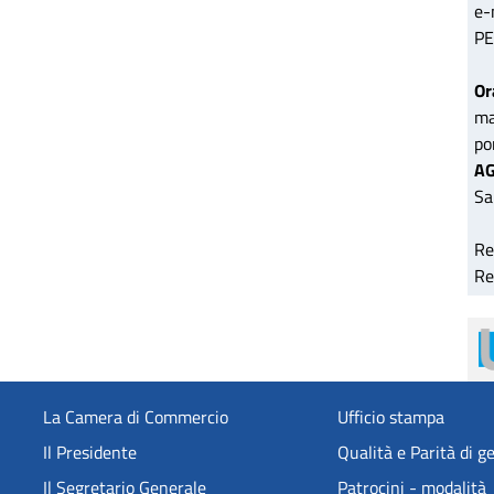
e-
PE
Or
ma
po
AG
Sa
Re
Re
La Camera di Commercio
Ufficio stampa
Il Presidente
Qualità e Parità di g
Il Segretario Generale
Patrocini - modalità