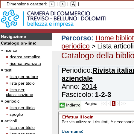
Dimensione caratteri:
|
|
|
Navigazione
Percorso:
Home biblio
Catalogo on-line:
periodico
> Lista articoli
»
ricerca
Catalogo della bibli
»
ricerca semplice
»
ricerca avanzata
Periodico:
Rivista itali
»
testi
»
lista per autore
aziendale
»
lista per titolo
Anno:
2014
»
lista per
Fascicolo:
1-2-3
classificazione
»
periodici
Pagina:
<<
<
1
>
>>
Indietro
»
lista per titolo
»
spoglio
Effettua il login
»
articoli
Per visualizzare i risultati, è necessa
»
lista per titolo
Username: