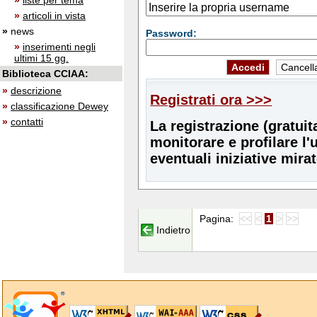
»
liste per tema
»
articoli in vista
»
news
Password:
»
inserimenti negli
ultimi 15 gg.
Biblioteca CCIAA:
»
descrizione
Registrati ora >>>
»
classificazione Dewey
»
contatti
La registrazione (gratuit
monitorare e profilare l'
eventuali iniziative mira
Pagina:
<<
<
1
>
>>
Indietro