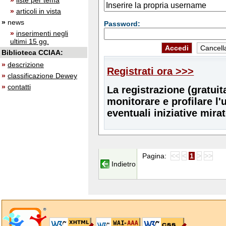
»
liste per tema
»
articoli in vista
»
news
Password:
»
inserimenti negli
ultimi 15 gg.
Biblioteca CCIAA:
»
descrizione
Registrati ora >>>
»
classificazione Dewey
»
contatti
La registrazione (gratuit
monitorare e profilare l'
eventuali iniziative mira
Pagina:
<<
<
1
>
>>
Indietro