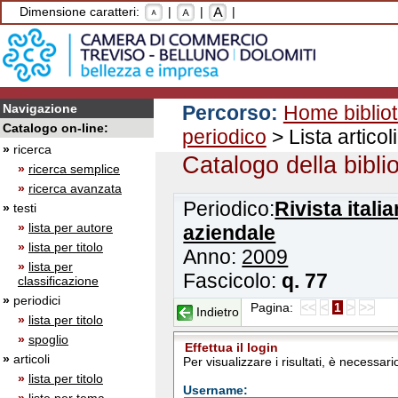
Dimensione caratteri:
|
|
|
Navigazione
Percorso:
Home biblio
Catalogo on-line:
periodico
> Lista articoli
»
ricerca
Catalogo della bibli
»
ricerca semplice
»
ricerca avanzata
Periodico:
Rivista itali
»
testi
»
lista per autore
aziendale
»
lista per titolo
Anno:
2009
»
lista per
Fascicolo:
q. 77
classificazione
»
periodici
Pagina:
<<
<
1
>
>>
Indietro
»
lista per titolo
»
spoglio
Effettua il login
»
articoli
Per visualizzare i risultati, è necessa
»
lista per titolo
Username: