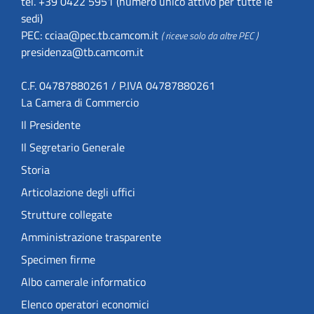
tel. +39 0422 5951 (numero unico attivo per tutte le
sedi)
PEC:
cciaa@pec.tb.camcom.it
( riceve solo da altre PEC )
presidenza@tb.camcom.it
C.F. 04787880261 / P.IVA 04787880261
La Camera di Commercio
Il Presidente
Il Segretario Generale
Storia
Articolazione degli uffici
Strutture collegate
Amministrazione trasparente
Specimen firme
Albo camerale informatico
Elenco operatori economici