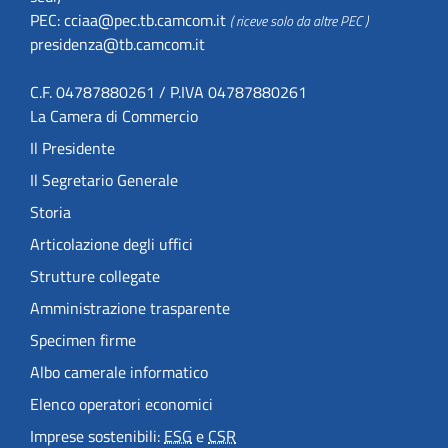
PEC:
cciaa@pec.tb.camcom.it
( riceve solo da altre PEC )
presidenza@tb.camcom.it
C.F. 04787880261 / P.IVA 04787880261
La Camera di Commercio
Il Presidente
Il Segretario Generale
Storia
Articolazione degli uffici
Strutture collegate
Amministrazione trasparente
Specimen firme
Albo camerale informatico
Elenco operatori economici
Imprese sostenibili:
ESG
e
CSR