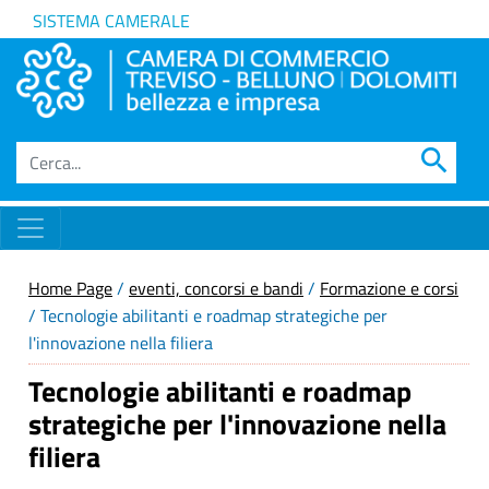
SISTEMA CAMERALE
search
Home Page
/
eventi, concorsi e bandi
/
Formazione e corsi
/ Tecnologie abilitanti e roadmap strategiche per
l'innovazione nella filiera
Tecnologie abilitanti e roadmap
strategiche per l'innovazione nella
filiera