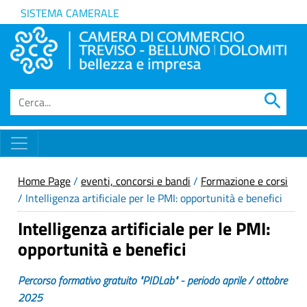
SISTEMA CAMERALE
search
Home Page
/
eventi, concorsi e bandi
/
Formazione e corsi
/ Intelligenza artificiale per le PMI: opportunità e benefici
Intelligenza artificiale per le PMI:
opportunità e benefici
Percorso formativo gratuito "PIDLab" - periodo aprile / ottobre
2025