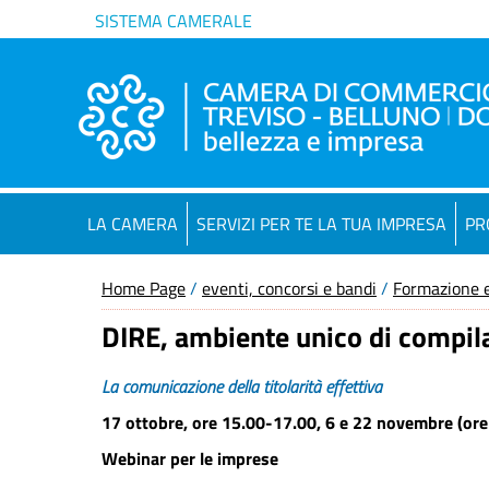
SISTEMA CAMERALE
LA CAMERA
SERVIZI PER TE LA TUA IMPRESA
PR
Home Page
/
eventi, concorsi e bandi
/
Formazione e
DIRE, ambiente unico di compila
La comunicazione della titolarità effettiva
17 ottobre, ore 15.00-17.00, 6 e 22 novembre (or
Webinar per le imprese