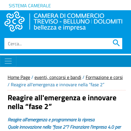
SISTEMA CAMERALE
search
Home Page
/
eventi, concorsi e bandi
/
Formazione e corsi
/ Reagire all'emergenza e innovare nella “fase 2”
Reagire all'emergenza e innovare
nella “fase 2”
Reagire all'emergenza e programmare la ripresa
Quale innovazione nella “fase 2”? Finanziare l'impresa 4.0 per