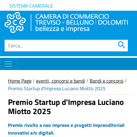
SISTEMA CAMERALE
search
Home Page
/
eventi, concorsi e bandi
/
Bandi e concorsi
/
Premio Startup d'Impresa Luciano Miotto 2025
Premio Startup d'Impresa Luciano
Miotto 2025
Premio rivolto a neo imprese e progetti imprenditoriali
innovativi e/o digitali.