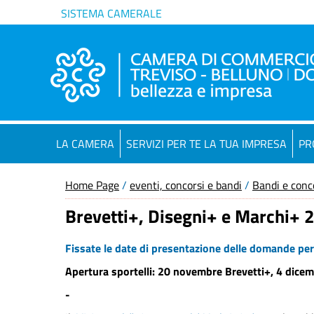
SISTEMA CAMERALE
LA CAMERA
SERVIZI PER TE LA TUA IMPRESA
PR
Home Page
/
eventi, concorsi e bandi
/
Bandi e conc
Brevetti+, Disegni+ e Marchi+ 
Fissate le date di presentazione delle domande per 
Apertura sportelli: 20 novembre Brevetti+, 4 dice
-