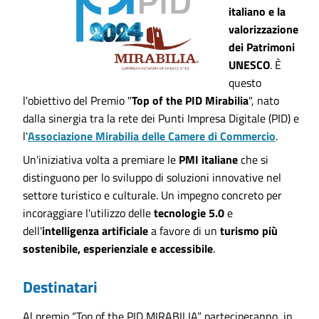
italiano e la
valorizzazione
dei Patrimoni
UNESCO
. È
questo
l'obiettivo del Premio "
Top of the PID Mirabilia
", nato
dalla sinergia tra la rete dei Punti Impresa Digitale (PID) e
l'
Associazione Mirabilia delle Camere di Commercio
.
Un'iniziativa volta a premiare le
PMI italiane
che si
distinguono per lo sviluppo di soluzioni innovative nel
settore turistico e culturale. Un impegno concreto per
incoraggiare l'utilizzo delle
tecnologie 5.0
e
dell'
intelligenza artificiale
a favore di un
turismo più
sostenibile, esperienziale e accessibile
.
Destinatari
Al premio “Top of the PID MIRABILIA” parteciperanno, in