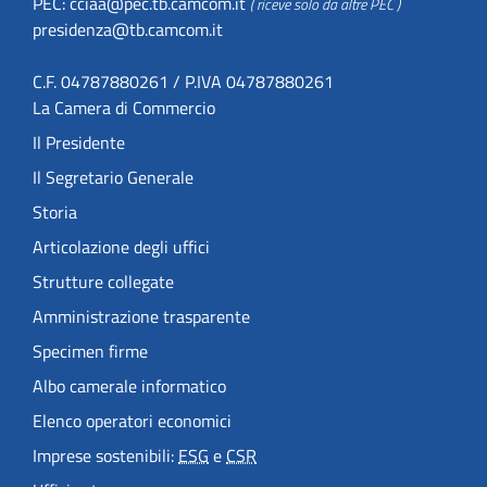
PEC:
cciaa@pec.tb.camcom.it
( riceve solo da altre PEC )
presidenza@tb.camcom.it
C.F. 04787880261 / P.IVA 04787880261
La Camera di Commercio
Il Presidente
Il Segretario Generale
Storia
Articolazione degli uffici
Strutture collegate
Amministrazione trasparente
Specimen firme
Albo camerale informatico
Elenco operatori economici
Imprese sostenibili:
ESG
e
CSR