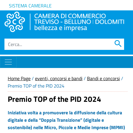
SISTEMA CAMERALE
search
Home Page
/
eventi, concorsi e bandi
/
Bandi e concorsi
/
Premio TOP of the PID 2024
Premio TOP of the PID 2024
Iniziativa volta a promuovere la diffusione della cultura
digitale e della “Doppia Transizione” (digitale e
sostenibile) nelle Micro, Piccole e Medie Imprese (MPMI)