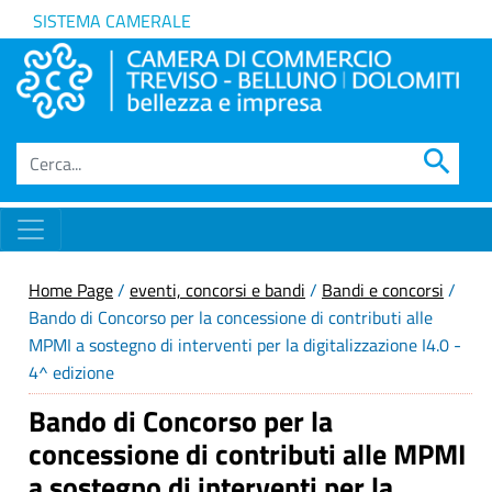
SISTEMA CAMERALE
search
Home Page
/
eventi, concorsi e bandi
/
Bandi e concorsi
/
Bando di Concorso per la concessione di contributi alle
MPMI a sostegno di interventi per la digitalizzazione I4.0 -
4^ edizione
Bando di Concorso per la
concessione di contributi alle MPMI
a sostegno di interventi per la