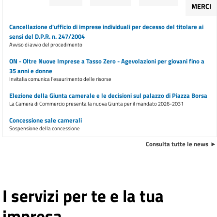
MERCI
Cancellazione d'ufficio di imprese individuali per decesso del titolare ai
sensi del D.P.R. n. 247/2004
Avviso di avvio del procedimento
ON - Oltre Nuove Imprese a Tasso Zero - Agevolazioni per giovani fino a
35 anni e donne
Invitalia comunica l'esaurimento delle risorse
Elezione della Giunta camerale e le decisioni sul palazzo di Piazza Borsa
La Camera di Commercio presenta la nuova Giunta per il mandato 2026-2031
Concessione sale camerali
Sospensione della concessione
Consulta tutte le news
E inoltre ...
Premio Imprenditoria Femminile 2026 "Donne che si aprono al mondo"
Presentazione delle domande dal 1° giugno al 7 agosto 2026
I servizi per te e la tua
Ulteriore trasferimento di sportelli dalla sede di piazza Borsa dal 9
marzo 2026
Avviso all'utenza
impresa