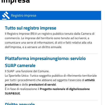
AVVISO ALL'UTENZA: Chiusura sportelli della sede di Conegliano
Dal 1°
aprile 2026
ANAC: obbligo di registrazione degli operatori economici
Registro imprese
A partire dal 1°
ottobre 2025
Tutto sul registro imprese
Il Registro Imprese (RI) è un registro pubblico tenuto dalla Camera di
commercio. Le imprese del territorio sono tenute ad iscriversi, a
comunicare una serie di informazioni, di atti e fatti relativi alla vita
dell'impresa, e a versare un diritto annuale.
Piattaforma impresainungiorno: servizio
SUAP camerale
Il SUAP  una funzione del Comune.
Lo Sportello Unico  l'unico soggetto pubblico di riferimento territoriale
per tutti i procedimenti che abbiano ad oggetto l'esercizio di
attività
produttive
e delle
prestazioni di servizi
.
È in fase di realizzazione il
Progetto nazionale di digitalizzazione
SUAP&SUE
.
Diritto annuale