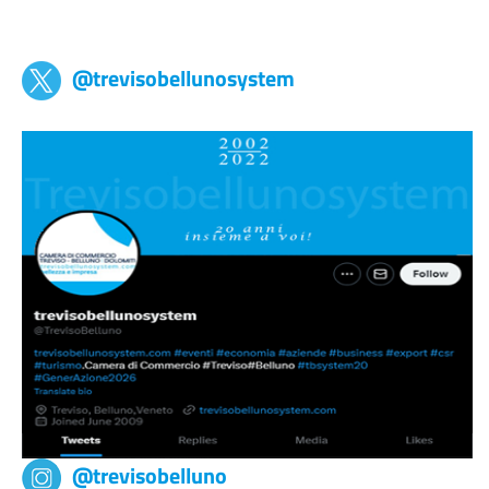
Trevisobellunosystem
@trevisobellunosystem
@trevisobelluno