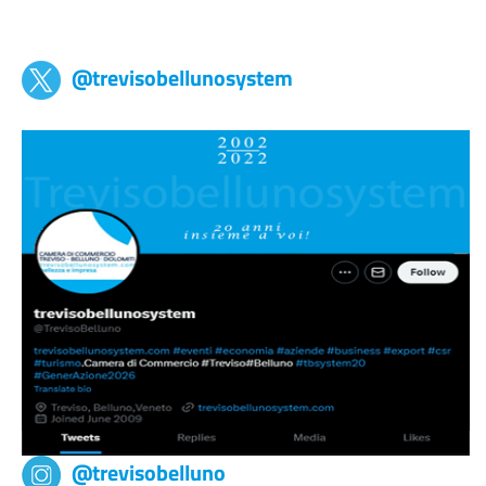
Trevisobellunosystem
@trevisobellunosystem
@trevisobelluno