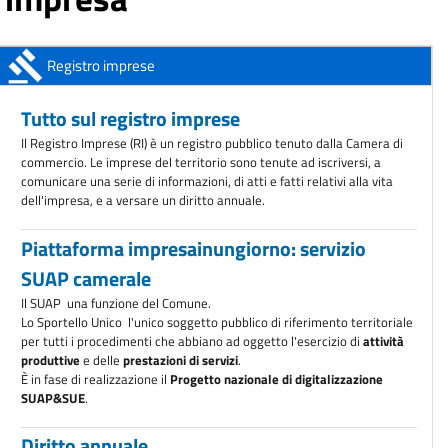
AVVISO ALL'UTENZA: Chiusura sportelli della sede di Conegliano
Dal 1°
aprile 2026
ANAC: obbligo di registrazione degli operatori economici
Registro imprese
A partire dal 1°
ottobre 2025
Tutto sul registro imprese
Il Registro Imprese (RI) è un registro pubblico tenuto dalla Camera di
commercio. Le imprese del territorio sono tenute ad iscriversi, a
comunicare una serie di informazioni, di atti e fatti relativi alla vita
dell'impresa, e a versare un diritto annuale.
Piattaforma impresainungiorno: servizio
SUAP camerale
Il SUAP  una funzione del Comune.
Lo Sportello Unico  l'unico soggetto pubblico di riferimento territoriale
per tutti i procedimenti che abbiano ad oggetto l'esercizio di
attività
produttive
e delle
prestazioni di servizi
.
È in fase di realizzazione il
Progetto nazionale di digitalizzazione
SUAP&SUE
.
Diritto annuale