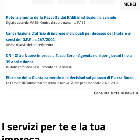
MERCI
Potenziamento della Raccolta dei RAEE in istituzioni e aziende
Siglato accordo MASE- Centro di coordinamento RAEE
Cancellazione d'ufficio di imprese individuali per decesso del titolare ai
sensi del D.P.R. n. 247/2004
Avviso di avvio del procedimento
ON - Oltre Nuove Imprese a Tasso Zero - Agevolazioni per giovani fino a
35 anni e donne
Invitalia comunica l'esaurimento delle risorse
Elezione della Giunta camerale e le decisioni sul palazzo di Piazza Borsa
La Camera di Commercio presenta la nuova Giunta per il mandato 2026-2031
Consulta tutte le news
Concessione sale camerali
Sospensione della concessione
E inoltre ...
I servizi per te e la tua
Ulteriore trasferimento di sportelli dalla sede di piazza Borsa dal 9
marzo 2026
Avviso all'utenza
impresa