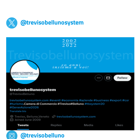
Trevisobellunosystem
@trevisobellunosystem
@trevisobelluno