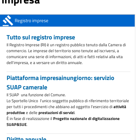
AVVISO ALL'UTENZA: Chiusura sportelli della sede di Conegliano
Dal 1°
aprile 2026
ANAC: obbligo di registrazione degli operatori economici
Registro imprese
A partire dal 1°
ottobre 2025
Tutto sul registro imprese
Il Registro Imprese (RI) è un registro pubblico tenuto dalla Camera di
commercio. Le imprese del territorio sono tenute ad iscriversi, a
comunicare una serie di informazioni, di atti e fatti relativi alla vita
dell'impresa, e a versare un diritto annuale.
Piattaforma impresainungiorno: servizio
SUAP camerale
Il SUAP  una funzione del Comune.
Lo Sportello Unico  l'unico soggetto pubblico di riferimento territoriale
per tutti i procedimenti che abbiano ad oggetto l'esercizio di
attività
produttive
e delle
prestazioni di servizi
.
È in fase di realizzazione il
Progetto nazionale di digitalizzazione
SUAP&SUE
.
Diritto annuale