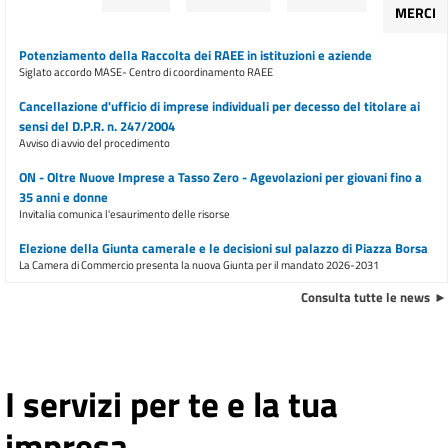
MERCI
Potenziamento della Raccolta dei RAEE in istituzioni e aziende
Siglato accordo MASE- Centro di coordinamento RAEE
Cancellazione d'ufficio di imprese individuali per decesso del titolare ai
sensi del D.P.R. n. 247/2004
Avviso di avvio del procedimento
ON - Oltre Nuove Imprese a Tasso Zero - Agevolazioni per giovani fino a
35 anni e donne
Invitalia comunica l'esaurimento delle risorse
Elezione della Giunta camerale e le decisioni sul palazzo di Piazza Borsa
La Camera di Commercio presenta la nuova Giunta per il mandato 2026-2031
Consulta tutte le news
E inoltre ...
Premio Imprenditoria Femminile 2026 "Donne che si aprono al mondo"
Presentazione delle domande dal 1° giugno al 7 agosto 2026
I servizi per te e la tua
Ulteriore trasferimento di sportelli dalla sede di piazza Borsa dal 9
marzo 2026
Avviso all'utenza
impresa