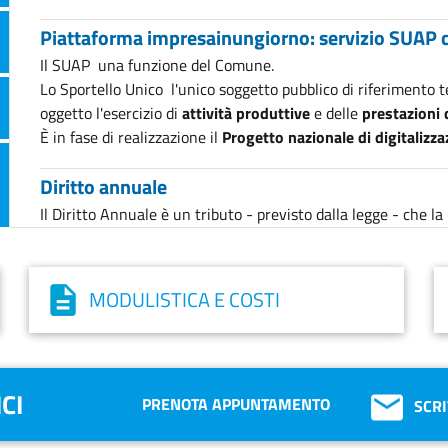
Piattaforma impresainungiorno: servizio SUAP 
Il SUAP  una funzione del Comune.
Lo Sportello Unico  l'unico soggetto pubblico di riferimento 
oggetto l'esercizio di
attività produttive
e delle
prestazioni d
È in fase di realizzazione il
Progetto nazionale di digitaliz
Diritto annuale
Il Diritto Annuale è un tributo - previsto dalla legge - che 
suo compito principale, e cioè la promozione ed il sostegno d
Prodotti per l'impresa
MODULISTICA E COSTI
Prodotti, servizi e opportunità rivolte alle imprese
Mestieri e professioni
Seleziona il mestiere di tuo interesse grazie ad un elenco fac
CI
PRENOTA APPUNTAMENTO
SCRI
informazioni dettagliate sulla TUA attività.