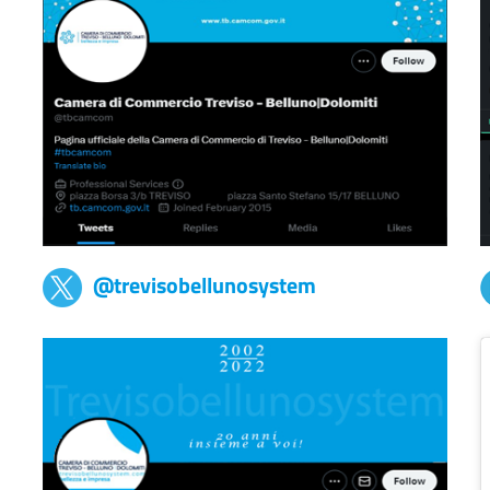
@trevisobellunosystem