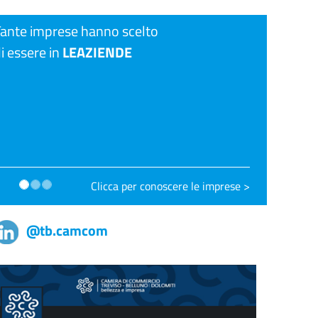
ante imprese hanno scelto
i essere in
LEAZIENDE
Clicca per conoscere le imprese >
@tb.camcom