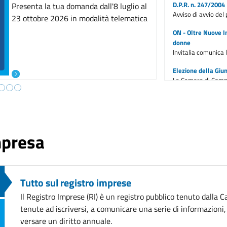
D.P.R. n. 247/2004
nuova Giunta camerale, eletta dal
Avviso di avvio de
Consiglio per il quinquennio 2026-2031 e
ha annunciato le decisioni sul palazzo di
ON - Oltre Nuove I
Piazza Borsa. Scopri di più
donne
Invitalia comunica 
Elezione della Giun
La Camera di Comm
Concessione sale 
Sospensione della
impresa
E inoltre ...
Ulteriore trasferim
Avviso all'utenza
Tutto sul registro imprese
AVVISO ALL'UTENZA:
Il Registro Imprese (RI) è un registro pubblico tenuto dalla 
ANAC: obbligo di r
tenute ad iscriversi, a comunicare una serie di informazioni, di
2025
versare un diritto annuale.