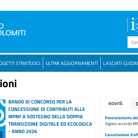
OGETTI STRATEGICI
ULTIMI AGGIORNAMENTI
LASCIATI GUIDA
ioni
ELETTA LA NUOVA GIUNTA CAMERALE
NOVITÀ
PER IL MANDATO 2026-2031
Potenziamento dell
Conferenza stampa 31/07/2026: il
Siglato accordo M
Presidente Francesco De Bettin ha
ufficialmente dato il benvenuto alla
Cancellazione d'uff