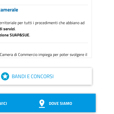
camerale
territoriale per tutti i procedimenti che abbiano ad
i servizi
.
zazione SUAP&SUE
.
la Camera di Commercio impiega per poter svolgere il
ell'economia provinciale.
BANDI E CONCORSI
ilita il percorso per raggiungere tutte le
VICI
DOVE SIAMO