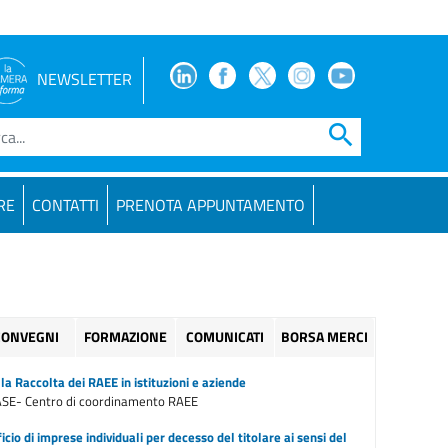
Facebook
Facebook
Twitter
Instagram
Youtube
NEWSLETTER
search
RE
CONTATTI
PRENOTA APPUNTAMENTO
CONVEGNI
FORMAZIONE
COMUNICATI
BORSA MERCI
a Raccolta dei RAEE in istituzioni e aziende
ASE- Centro di coordinamento RAEE
icio di imprese individuali per decesso del titolare ai sensi del