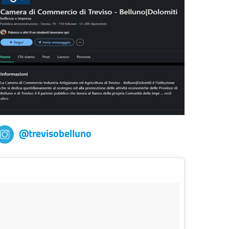
@trevisobelluno