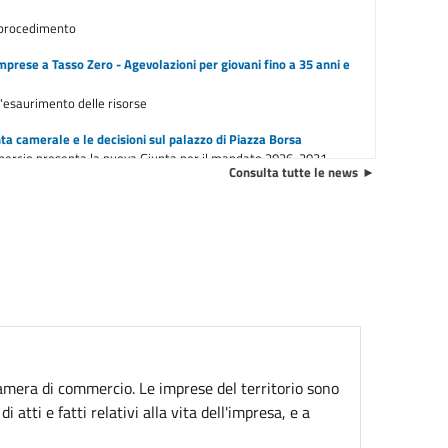
l procedimento
mprese a Tasso Zero - Agevolazioni per giovani fino a 35 anni e
l'esaurimento delle risorse
ta camerale e le decisioni sul palazzo di Piazza Borsa
ercio presenta la nuova Giunta per il mandato 2026-2031
Consulta tutte le news
camerali
 concessione
ento di sportelli dalla sede di piazza Borsa dal 9 marzo 2026
 Chiusura sportelli della sede di Conegliano
Dal 1° aprile 2026
Camera di commercio. Le imprese del territorio sono
egistrazione degli operatori economici
A partire dal 1° ottobre
 atti e fatti relativi alla vita dell'impresa, e a