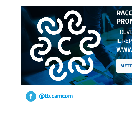
RACC
PROM
TREV
IL RE
WWW.
METT
@tb.camcom
tb,camcom